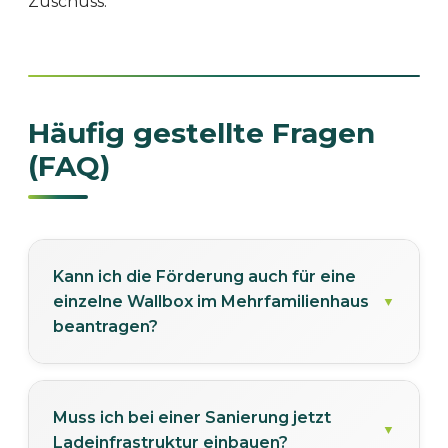
Zuschuss.
Häufig gestellte Fragen
(FAQ)
Kann ich die Förderung auch für eine
einzelne Wallbox im Mehrfamilienhaus
beantragen?
Muss ich bei einer Sanierung jetzt
Ja, die Förderung ist nicht auf
Ladeinfrastruktur einbauen?
Gesamtkonzepte beschränkt. Auch